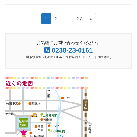
投
固
固
固
1
2
…
27
»
稿
定
定
定
ペ
ペ
ペ
ナ
ー
ー
ー
お気軽にお問い合わせください。
ビ
ジ
ジ
ジ
0238-23-0161
ゲ
山形県米沢市丸の内1-3-47 受付時間 9:30-17:00 [ 月曜休館 ]
ー
シ
ョ
ン