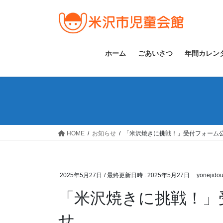
コ
ナ
ン
ビ
テ
ゲ
ン
ー
ツ
シ
ホーム
ごあいさつ
年間カレン
へ
ョ
ス
ン
キ
に
ッ
移
プ
動
HOME
お知らせ
「米沢焼きに挑戦！」受付フォーム
2025年5月27日
/ 最終更新日時 :
2025年5月27日
yonejido
「米沢焼きに挑戦！」
せ