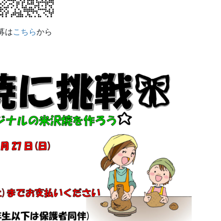
募は
こちら
から