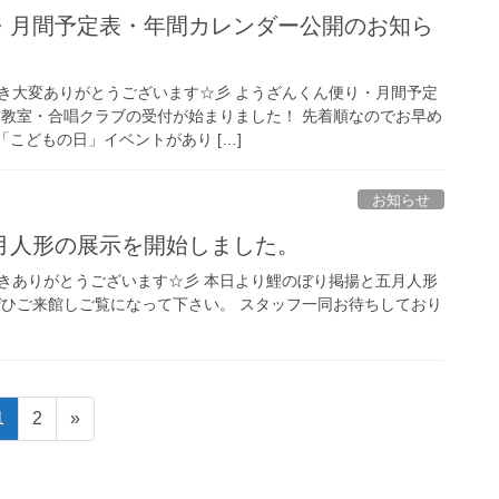
・月間予定表・年間カレンダー公開のお知ら
き大変ありがとうございます☆彡 ようざんくん便り・月間予定
球教室・合唱クラブの受付が始まりました！ 先着順なのでお早め
「こどもの日」イベントがあり […]
お知らせ
月人形の展示を開始しました。
きありがとうございます☆彡 本日より鯉のぼり掲揚と五月人形
ぜひご来館しご覧になって下さい。 スタッフ一同お待ちしており
固
固
1
2
»
定
定
ペ
ペ