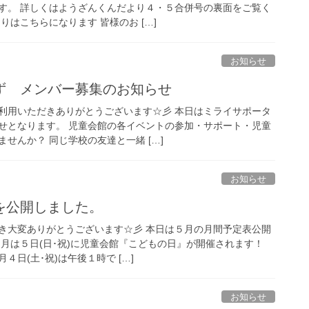
す。 詳しくはようざんくんだより４・５合併号の裏面をご覧く
りはこちらになります 皆様のお […]
お知らせ
ず メンバー募集のお知らせ
利用いただきありがとうございます☆彡 本日はミライサポータ
せとなります。 児童会館の各イベントの参加・サポート・児童
せんか？ 同じ学校の友達と一緒 […]
お知らせ
を公開しました。
き大変ありがとうございます☆彡 本日は５月の月間予定表公開
５月は５日(日･祝)に児童会館『こどもの日』が開催されます！
日(土･祝)は午後１時で […]
お知らせ