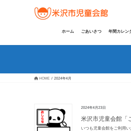
コ
ナ
ン
ビ
テ
ゲ
ン
ー
ツ
シ
ホーム
ごあいさつ
年間カレン
へ
ョ
ス
ン
キ
に
ッ
移
プ
動
HOME
2024年4月
2024年4月23日
米沢市児童会館「
いつも児童会館をご利用い