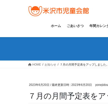
コ
ナ
ン
ビ
テ
ゲ
ン
ー
ツ
シ
ホーム
ごあいさつ
年間カレン
へ
ョ
ス
ン
キ
に
ッ
移
プ
動
HOME
お知らせ
７月の月間予定表をアップしました
2023年6月20日
/ 最終更新日時 :
2023年6月20日
yonejido
７月の月間予定表をア